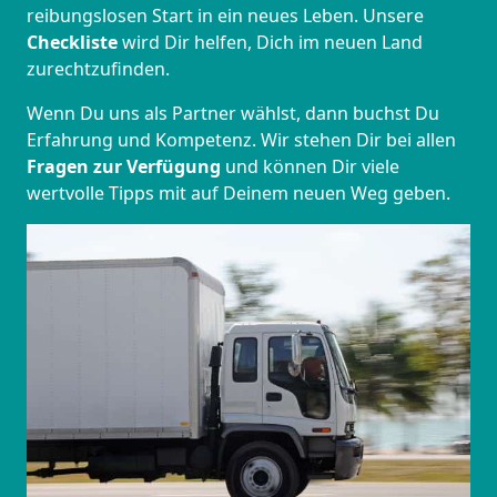
reibungslosen Start in ein neues Leben.
Unsere
Checkliste
wird Dir helfen, Dich im neuen Land
zurechtzufinden.
Wenn Du uns als Partner wählst, dann buchst Du
Erfahrung und Kompetenz. Wir stehen Dir bei allen
Fragen zur Verfügung
und können Dir viele
wertvolle Tipps mit auf Deinem neuen Weg geben.