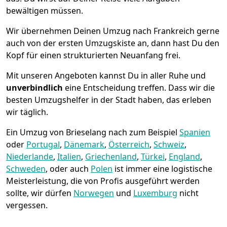
bewältigen müssen.
Wir übernehmen Deinen Umzug nach Frankreich gerne
auch von der ersten Umzugskiste an, dann hast Du den
Kopf für einen strukturierten Neuanfang frei.
Mit unseren Angeboten kannst Du in aller Ruhe und
unverbindlich
eine Entscheidung treffen. Dass wir die
besten Umzugshelfer in der Stadt haben, das erleben
wir täglich.
Ein Umzug von Brieselang nach zum Beispiel
Spanien
oder
Portugal
,
Dänemark
,
Österreich
,
Schweiz
,
Niederlande
,
Italien
,
Griechenland
,
Türkei
,
England
,
Schweden
, oder auch
Polen
ist immer eine logistische
Meisterleistung, die von Profis ausgeführt werden
sollte, wir dürfen
Norwegen
und
Luxemburg
nicht
vergessen.