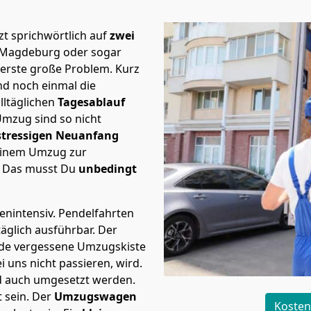
t sprichwörtlich auf
zwei
h Magdeburg oder sogar
 erste große Problem.
Kurz
d noch einmal die
lltäglichen
Tagesablauf
Umzug sind so nicht
stressigen Neuanfang
 einem Umzug zur
. Das musst Du
unbedingt
tenintensiv. Pendelfahrten
äglich ausführbar.
Der
Jede vergessene Umzugskiste
i uns nicht passieren, wird.
d auch umgesetzt werden.
 sein. Der
Umzugswagen
Kosten