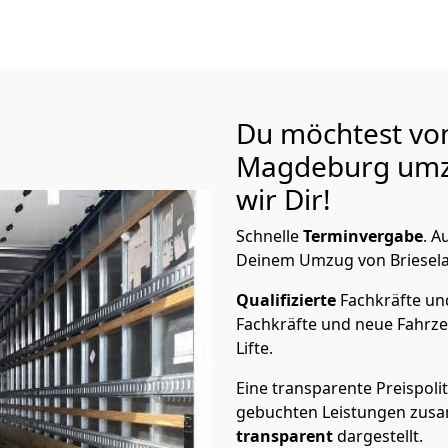
Du möchtest von
Magdeburg
umz
wir Dir!
Schnelle
Terminvergabe
.
Au
Deinem Umzug von Briesela
Qualifizierte
Fachkräfte u
Fachkräfte und neue Fahrze
Lifte.
Eine transparente Preispolit
gebuchten Leistungen zusam
transparent
dargestellt.