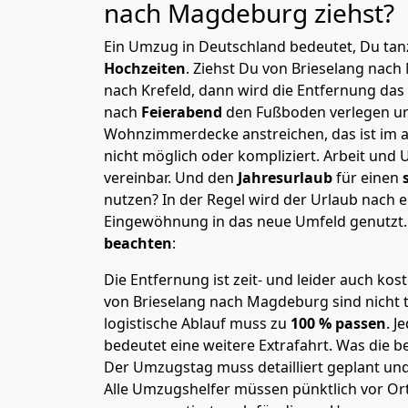
nach Magdeburg
ziehst?
Ein Umzug in Deutschland bedeutet, Du tanz
Hochzeiten
. Ziehst Du von Brieselang nac
nach Krefeld, dann wird die Entfernung das
nach
Feierabend
den Fußboden verlegen un
Wohnzimmerdecke anstreichen, das ist im a
nicht möglich oder kompliziert.
Arbeit und 
vereinbar. Und den
Jahresurlaub
für einen
nutzen? In der Regel wird der Urlaub nach
Eingewöhnung in das neue Umfeld genutzt
beachten
:
Die Entfernung ist zeit- und leider auch kos
von Brieselang nach Magdeburg sind nicht t
logistische Ablauf muss zu
100 % passen
. 
bedeutet eine weitere Extrafahrt. Was die be
Der Umzugstag muss detailliert geplant un
Alle Umzugshelfer müssen pünktlich vor Ort