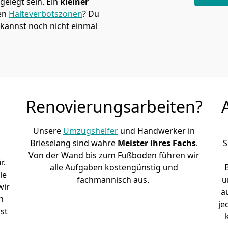
elegt sein. Ein
kleiner
den
Halteverbotszonen
? Du
kannst noch nicht einmal
Renovierungsarbeiten?
Unsere
Umzugshelfer
und Handwerker in
Brieselang sind wahre
Meister ihres Fachs
.
S
Von der Wand bis zum Fußboden führen wir
r.
alle Aufgaben kostengünstig und
le
fachmännisch aus.
u
wir
a
h
je
st